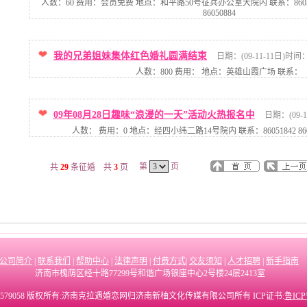
人数：60 费用：会员免费 地点：和平路50号征兵办公室大院内 联系：86054030 8
86050884
我的兄弟姐妹集体红色婚礼圆满结束
日期：(09-11-11日)时间：(2
人数：800 费用： 地点：英雄山霞广场 联系：
09年08月28日趣味“浪漫的一天”活动火热报名中
日期：(09-1
人数： 费用：0 地点：经四小纬二路14号院内 联系：86051842 860515
第
页
共
29
条征婚 共
3
页
公司简介
|
联系我们
|
帮助中心
|
法律声明
|
付费方式
|
交友须知
|
人才招聘
|
新手指南
济南市槐荫区经十路77299号和谐广场银座中心2号楼24层2413室
6579058 版权所有:济南克拉遇婚恋网归济南新柚文化传媒有限公司所有 ICP证书:
鲁ICP