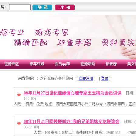
 码：
征婚专区
推荐红娘
会员qq群
征婚活动
招亲榜
美女
来宾你好！
：欢迎光临齐鲁佳缘网
[
立即注册
] [
登录
]
08年12月27日世纪佳缘请心理专家王玉梅为会员讲课
日期：(
16：00)
人数： 费用：免费 地点：济南大观园经四小纬二路14号（济南市第四军区招待所
08年11月21日同残联举办“我的兄弟姐妹交友联谊会
日期：(0
00-5：00)
人数：100 费用：0 地点：市残联12楼 联系：67661655 6766195