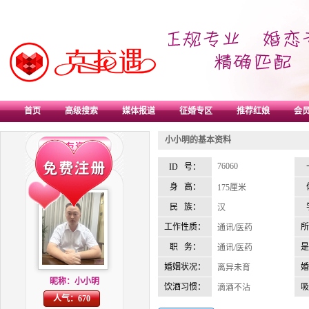
首页
高级搜索
媒体报道
征婚专区
推荐红娘
会员
小小明的基本资料
76060
ID 号：
身 高：
175厘米
民 族：
汉
工作性质：
所
通讯/医药
职 务：
是
通讯/医药
婚姻状况：
婚
离异未育
昵称：小小明
饮酒习惯：
吸
滴酒不沾
人气：670