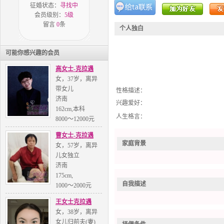
征婚状态：
寻找中
会员级别：
5级
留言
0
条
个人独白
可能你感兴趣的会员
高女士-克拉遇
女，37岁，离异
带女儿
性格描述
：
济南
兴趣爱好
：
162cm,本科
人生格言
：
8000～12000元
曹女士-克拉遇
家庭背景
女，57岁，离异
儿女独立
济南
175cm,
自我描述
1000～2000元
王女士克拉遇
女，38岁，离异
女儿归前夫(妻)