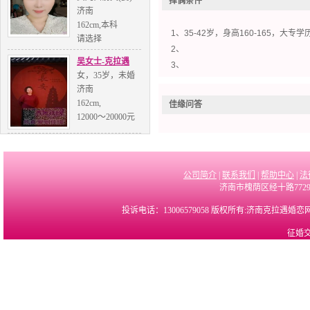
择偶条件
济南
162cm,本科
1、35-42岁，身高160-165，大
请选择
2、
吴女士-克拉遇
3、
女，35岁，未婚
济南
162cm,
佳缘问答
12000～20000元
公司简介
|
联系我们
|
帮助中心
|
法
济南市槐荫区经十路7729
投诉电话：13006579058 版权所有:济南克拉遇婚
征婚交友