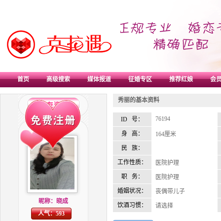
首页
高级搜索
媒体报道
征婚专区
推荐红娘
会员
秀丽的基本资料
76194
ID 号：
身 高：
164厘米
民 族：
工作性质：
医院护理
职 务：
医院护理
婚姻状况：
丧偶带儿子
昵称：晓成
饮酒习惯：
请选择
人气：593