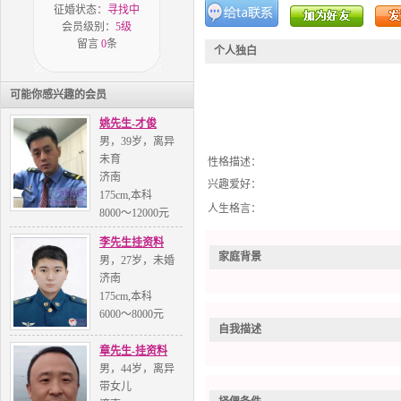
征婚状态：
寻找中
会员级别：
5级
留言
0
条
个人独白
可能你感兴趣的会员
姚先生-才俊
男，39岁，离异
未育
性格描述
：
济南
兴趣爱好
：
175cm,本科
人生格言
：
8000～12000元
李先生挂资料
家庭背景
男，27岁，未婚
济南
175cm,本科
6000～8000元
自我描述
章先生-挂资料
男，44岁，离异
带女儿