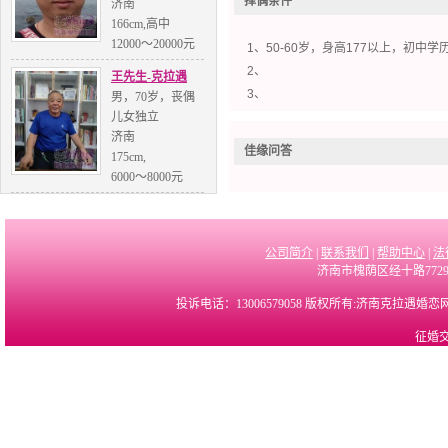
择偶条件
济南
166cm,高中
12000～20000元
1、50-60岁，身高177以上，初
2、
王先生-克拉遇
3、
男，70岁，丧偶
儿女独立
济南
佳缘问答
175cm,
6000～8000元
公司简介
|
联系我们
|
帮助中心
|
法
济南市槐荫区经十路7729
投诉电话：13006579058 版权所有:济南克拉遇婚
征婚交友