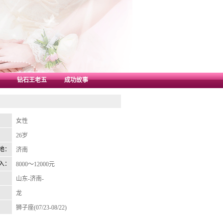
钻石王老五
成功故事
：
女性
：
26岁
地：
济南
入：
8000～12000元
：
山东-济南-
：
龙
：
狮子座(07/23-08/22)