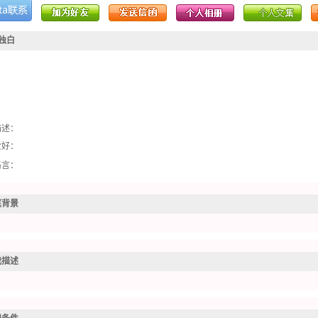
独白
描述
：
爱好
：
格言
：
庭背景
我描述