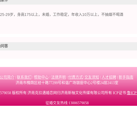
偶条件
、25-29岁，身高175以上，未婚，工作稳定，年收入10万以上，不抽烟不喝酒
缘问答
公司简介
|
联系我们
|
帮助中心
|
法律声明
|
付费方式
|
交友须知
|
人才招聘
|
新手指南
济南市槐荫区经十路77299号和谐广场银座中心2号楼24层2413室
6579058 版权所有:济南克拉遇婚恋网归济南新柚文化传媒有限公司所有 ICP证书:
鲁ICP
征婚交友热线:13006579058