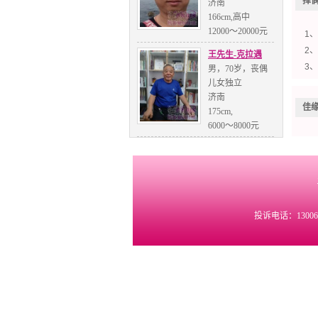
择
济南
166cm,高中
12000～20000元
1
2、
王先生-克拉遇
3、
男，70岁，丧偶
儿女独立
济南
佳
175cm,
6000～8000元
投诉电话：1300