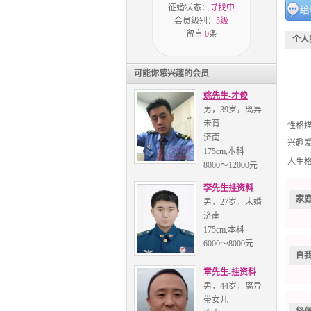
征婚状态：
寻找中
会员级别：
5级
留言
0
条
个人
可能你感兴趣的会员
姚先生-才俊
男，39岁，离异
未育
性格
济南
兴趣
175cm,本科
人生
8000～12000元
李先生挂资料
家
男，27岁，未婚
济南
175cm,本科
6000～8000元
自
章先生-挂资料
男，44岁，离异
带女儿