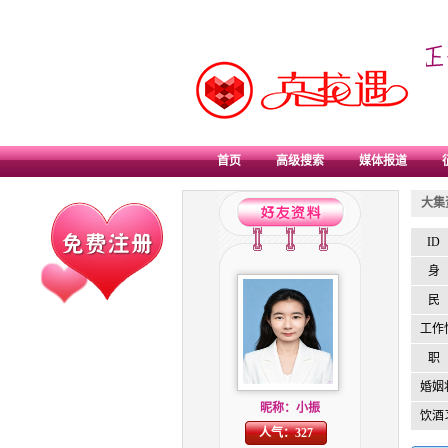
首页
高级搜索
媒体报道
大集
ID
身
民
工作
职
婚姻
昵称：小振
饮酒
人气：327