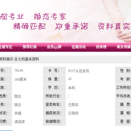
征婚专区
推荐红娘
会员qq群
征婚活动
招亲榜
美女待嫁
资料展示-女士的基本资料
76244
 号：
卡 号：
性 别
9537认证会员
45
 高：
体 重：
年 龄
166厘米
 族：
学 历：
工作所在
本科
/
性质：
所处行业：
平均月收
国企
 务：
是否有车：
籍 贯
国企
已购车
状况：
婚房状况：
属 相
未婚
已购房
习惯：
吸烟情况：
星 座
请选择