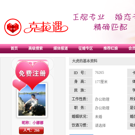
首页
高级搜索
媒体报道
征婚专区
推荐红娘
会员
大虎的基本资料
76265
ID 号：
身 高：
177厘米
民 族：
工作性质：
所
办公助理
职 务：
是
办公助理
婚姻状况：
婚
未婚
昵称：小娜娜
饮酒习惯：
吸
请选择
人气：266