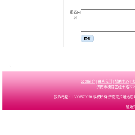
报名内
容：
公司简介
|
联系我们
|
帮助中心
|
法
济南市槐荫区经十路772
投诉电话：13006579058 版权所有:济南克拉遇
征婚交