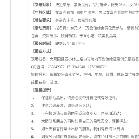
【参与对象】
法定单身，素质良好，品行端正，限男26人，女26
【年龄区域】
女嘉宾1978--1991年出生，男以女嘉宾参加年龄层
【着装要求】
男嘉宾庄重、女嘉宾典雅
【活动费用】
报名费：30元/人（齐鲁佳缘会员免费参与，请提前
包含：资料展示、饮料畅饮、干果小吃、精美礼品等
【报名时间】
即刻起至10月29日
【报名方式】
现场报名：大观园经四小纬二路14号院内齐鲁佳缘征婚俱乐部报名电话：860
QQ咨询：282842372 1713941240 1758360729
短信报名：编辑520+真实姓名、性别、年龄、籍贯、就职单位等发信息至
成报名参与活动。
【温馨提示】
1、
保证活动品质，请务必携带身份证或有效证件；
2、
注意合理着装，谢绝酒后入场；
3、
可积极邀请心仪的同学或单身朋友一同参加活动；
4、
大胆联系朋友的同时注意自己的隐私安全，谨慎择友；
5、
如当天有言行举止出格的朋友，我们有权请TA离场；
6、
如报名后临时有事确定要退出，请在10月29日之前向组织