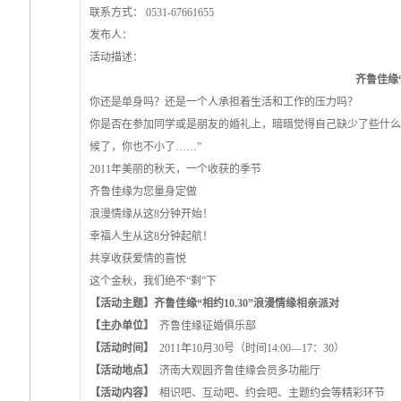
联系方式：
0531-67661655
发布人：
活动描述：
齐鲁佳缘
你还是单身吗？还是一个人承担着生活和工作的压力吗？
你是否在参加同学或是朋友的婚礼上，暗暗觉得自己缺少了些什么
候了，你也不小了……”
2011年美丽的秋天，一个收获的季节
齐鲁佳缘为您量身定做
浪漫情缘从这8分钟开始！
幸福人生从这8分钟起航！
共享收获爱情的喜悦
这个金秋，我们绝不“剩”下
【活动主题】
齐鲁佳缘“相约10.30”浪漫情缘相亲派对
【主办单位】
齐鲁佳缘征婚俱乐部
【活动时间】
2011年10月30号（时间14:00—17：30）
【活动地点】
济南大观园齐鲁佳缘会员多功能厅
【活动内容】
相识吧、互动吧、约会吧、主题约会等精彩环节