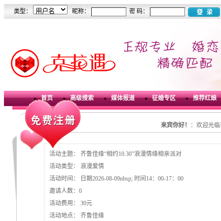
类型：
昵称：
密 码：
首页
高级搜索
媒体报道
征婚专区
推荐红娘
来宾你好！
：欢迎光临
活动主题：
齐鲁佳缘“相约10.30”浪漫情缘相亲派对
活动类型：
浪漫爱情
活动时间：
日期2026-08-09nbsp; 时间14：00-17：00
邀请人数：
0
活动费用：
30元
活动地点：
齐鲁佳缘